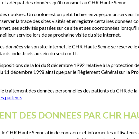
act et adéquat des données qu’il transmet au CHR Haute Senne.
 des cookies. Un cookie est un petit fichier envoyé par un serveur In
onserver la trace des sites visités et enregistre certaines données c
ternet, ses activités passées sur ce site et ses coordonnées lorsqu'il
illeur service lors de sa prochaine visite du site Internet.
s données via son site Internet, le CHR Haute Senne se réserve le d
rds industriels au sein du secteur IT.
spositions de la loi du 8 décembre 1992 relative à la protection de
oi du 11 décembre 1998 ainsi que par le Règlement Général sur la P
e traitement des données personnelles des patients du CHR de la 
es patients
EMENT DES DONNEES PAR CHR H
 le CHR Haute Senne afin de contacter et informer les utilisateurs d