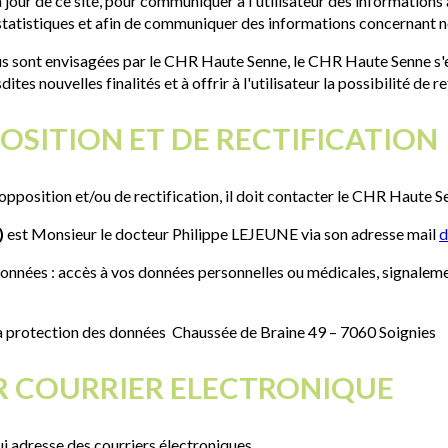
 à jour de ce site, pour communiquer à l'utilisateur des informations 
tatistiques et afin de communiquer des informations concernant nos
sus sont envisagées par le CHR Haute Senne, le CHR Haute Senne s'en
es nouvelles finalités et à offrir à l'utilisateur la possibilité de r
POSITION ET DE RECTIFICATION
d'opposition et/ou de rectification, il doit contacter le CHR Haute S
)
est Monsieur le docteur Philippe LEJEUNE via son adresse mail
d
 données : accès à vos données personnelles ou médicales, signalem
la protection des données Chaussée de Braine 49 – 7060 Soignies
R COURRIER ELECTRONIQUE
ui adresse des courriers électroniques.