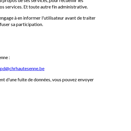
à propos de ses services, pour recueillir les
 services. Et toute autre fin administrative.
gage à en informer l'utilisateur avant de traiter
efuser sa participation.
enne :
pd@chrhautesenne.be
ent d'une fuite de données, vous pouvez envoyer