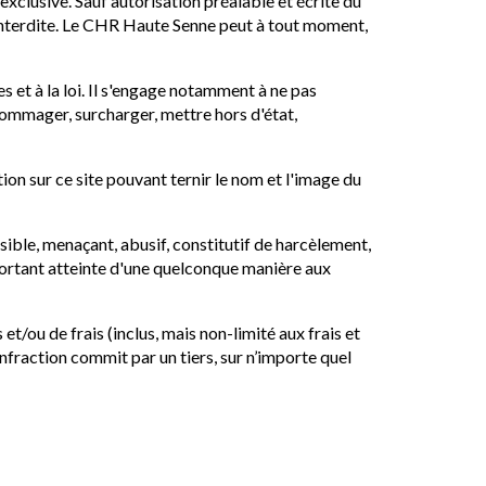
xclusive. Sauf autorisation préalable et écrite du
 interdite. Le CHR Haute Senne peut à tout moment,
s et à la loi. Il s'engage notamment à ne pas
ndommager, surcharger, mettre hors d'état,
on sur ce site pouvant ternir le nom et l'image du
isible, menaçant, abusif, constitutif de harcèlement,
 portant atteinte d'une quelconque manière aux
t/ou de frais (inclus, mais non-limité aux frais et
l’infraction commit par un tiers, sur n’importe quel