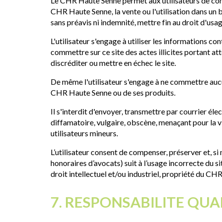
Le CHR Haute Senne permet aux utilisateurs de consu
CHR Haute Senne, la vente ou l'utilisation dans un
sans préavis ni indemnité, mettre fin au droit d'usage
L'utilisateur s'engage à utiliser les informations c
commettre sur ce site des actes illicites portant a
discréditer ou mettre en échec le site.
De même l'utilisateur s'engage à ne commettre aucun
CHR Haute Senne ou de ses produits.
Il s'interdit d'envoyer, transmettre par courrier éle
diffamatoire, vulgaire, obscène, menaçant pour la v
utilisateurs mineurs.
L’utilisateur consent de compenser, préserver et, si
honoraires d’avocats) suit à l’usage incorrecte du sit
droit intellectuel et/ou industriel, propriété du CH
7. RESPONSABILITE QU