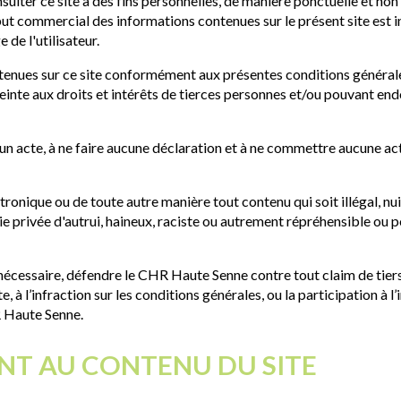
lter ce site à des fins personnelles, de manière ponctuelle et non e
 but commercial des informations contenues sur le présent site est
 de l'utilisateur.
ontenues sur ce site conformément aux présentes conditions générale
tteinte aux droits et intérêts de tierces personnes et/ou pouvant e
 acte, à ne faire aucune déclaration et à ne commettre aucune acti
ctronique ou de toute autre manière tout contenu qui soit illégal, nu
ie privée d'autrui, haineux, raciste ou autrement répréhensible ou
 nécessaire, défendre le CHR Haute Senne contre tout claim de tiers e
e, à l’infraction sur les conditions générales, ou la participation à 
R Haute Senne.
ANT AU CONTENU DU SITE