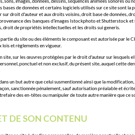
s, sons, images, données, dessins, séquences animées sonores ou non
les bases de données et certains logiciels utilisés sur ce site sont 
 sur droit d'auteur et aux droits voisins, droit base de données, droi
provenance des banques d’images Istockphoto et Shutterstock et so
 droit de propriétés intellectuelles et les droits sui generis.
u partie du site ou des éléments le composant est autorisée par le
x lois et règlements en vigueur.
ite, sur les œuvres protégées par le droit d'auteur sur lesquels ell
personnel, ponctuel et non exclusif, du présent site, auquel cette d
 dans un but autre que celui susmentionné ainsi que la modification, 
çon, sanctionnée pénalement, sauf autorisation préalable et écrite
refaire des en-têtes ou manipuler de toute autre manière que ce soit
E ET DE SON CONTENU